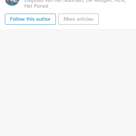
Dagblad van het Noorden
,
De Morgen
,
HLN
,
Het Parool
Follow this author
More articles