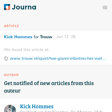
ARTICLE
Kick Hommes
Trouw
Jun 12 ’26
for
We found this article at:
www.trouw.nl/sport/hoe-gianni-infantino-het-voetbal-naar-zijn-hand-zette-niet-gehinderd-door-zijn-idealen~bff31299/
AUTEUR
Get notified of new articles from this
auteur
Kick
Hommes