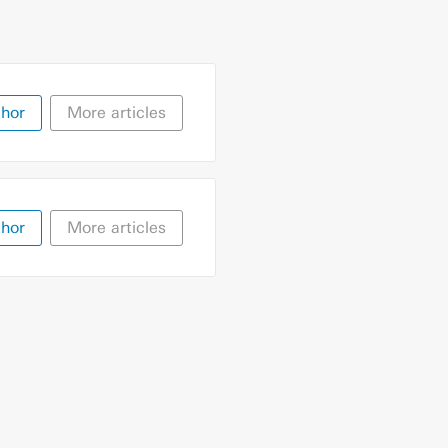
thor
More articles
thor
More articles