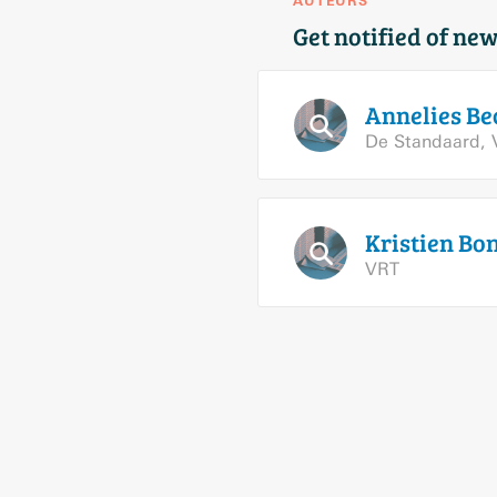
AUTEURS
Get notified of new
Annelies
Be
De Standaard
,
Kristien
Bo
VRT