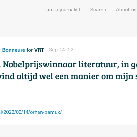
I am a journalist
Search
About us
n Bonneure
VRT
Sep 14 ’22
for
Nobelprijswinnaar literatuur, in 
ind altijd wel een manier om mijn 
l/2022/09/14/orhan-pamuk/