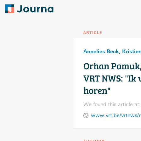
ARTICLE
Annelies Beck
Kristie
,
Orhan Pamuk, 
VRT NWS: "Ik v
horen"
We found this article at:
www.vrt.be/vrtnws/n