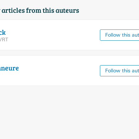
 articles from this auteurs
ck
Follow this au
VRT
nneure
Follow this au