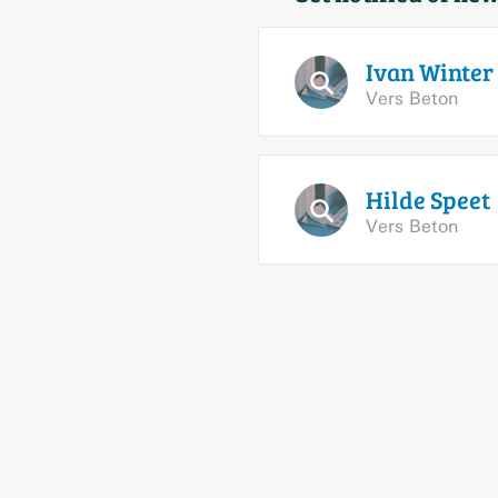
Ivan
Winter
Vers Beton
Hilde
Speet
Vers Beton