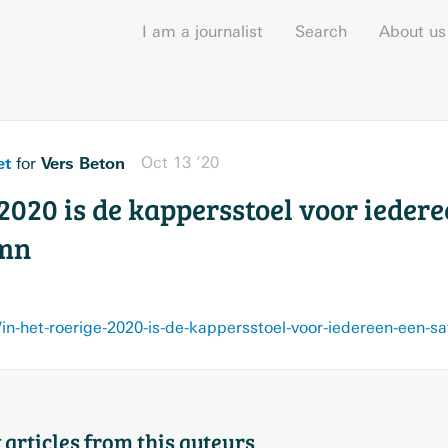
I am a journalist
Search
About us
et
Vers Beton
Oct 13 ’20
for
 2020 is de kappersstoel voor iedere
umn
/in-het-roerige-2020-is-de-kappersstoel-voor-iedereen-een-sa
 articles from this auteurs