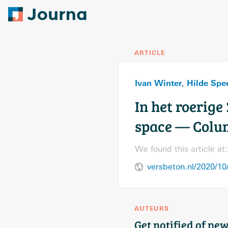
ARTICLE
Ivan Winter
Hilde Spe
,
In het roerige
space — Col
We found this article at:
versbeton.nl/2020/10
AUTEURS
Get notified of new