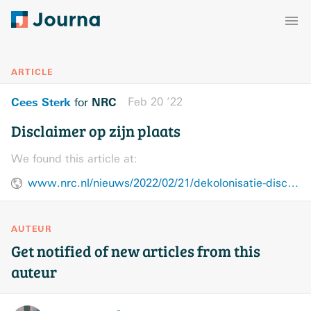
ARTICLE
Cees Sterk
NRC
Feb 20 ’22
for
Disclaimer op zijn plaats
We found this article at:
www.nrc.nl/nieuws/2022/02/21/dekolonisatie-disclaimer-op-zijn-plaats-a4092095
AUTEUR
Get notified of new articles from this
auteur