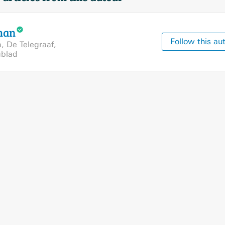
man
Follow this au
m
,
De Telegraaf
,
gblad