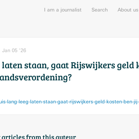
I am a journalist
Search
About us
Jan 05 ’26
 laten staan, gaat Rijswijkers geld k
standsverordening?
 articles from this auteur