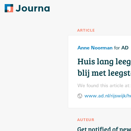
ARTICLE
Anne Noorman
AD
for
Huis lang leeg
blij met leeg
We found this article at:
AUTEUR
Get notified of new