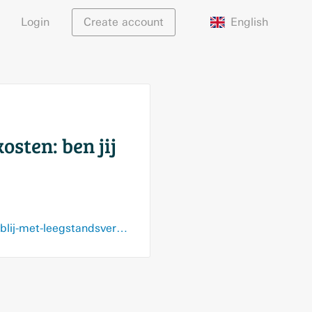
English
Login
Create account
osten: ben jij
www.ad.nl/rijswijk/huis-lang-leeg-laten-staan-gaat-rijswijkers-geld-kosten-ben-jij-blij-met-leegstandsverordening~aa21e7337/