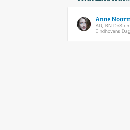
Anne
Noor
AD
,
BN DeSte
Eindhovens Da