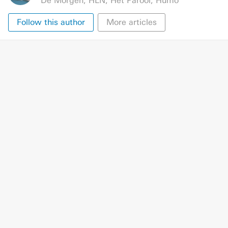
De Morgen
,
HLN
,
Het Parool
,
Humo
Follow this author
More articles