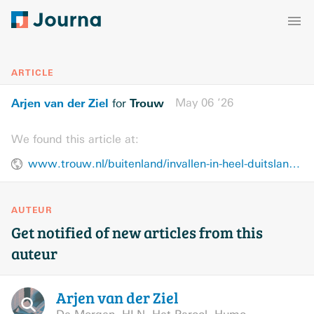
ARTICLE
Arjen van der Ziel
Trouw
May 06 ’26
for
We found this article at:
www.trouw.nl/buitenland/invallen-in-heel-duitsland-in-strijd-tegen-groeiende-neonazigroepen~b32a5ed8/
AUTEUR
Get notified of new articles from this
auteur
Arjen van der
Ziel