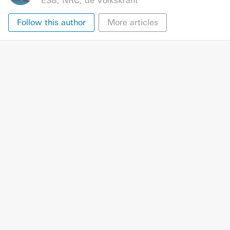
ESB
,
NRC
,
de Volkskrant
Follow this author
More articles