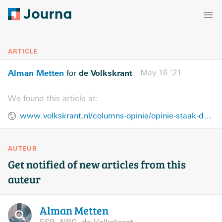
ARTICLE
Alman Metten
de Volkskrant
May 16 ’21
for
We found this article at:
www.volkskrant.nl/columns-opinie/opinie-staak-de-belastingvoordelen-voor-de-super-rijken~b2a3873e/
AUTEUR
Get notified of new articles from this
auteur
Alman
Metten