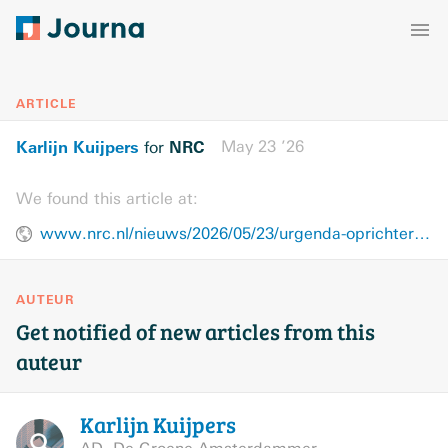
ARTICLE
Karlijn Kuijpers
NRC
May 23 ’26
for
We found this article at:
www.nrc.nl/nieuws/2026/05/23/urgenda-oprichter-en-directeur-marjan-minnesma-overleden-a4928520
AUTEUR
Get notified of new articles from this
auteur
Karlijn
Kuijpers