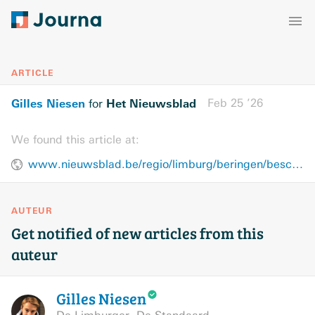
ARTICLE
Gilles Niesen
Het Nieuwsblad
Feb 25 ’26
for
We found this article at:
www.nieuwsblad.be/regio/limburg/beringen/beschuldigingen-van-seksueel-geweld-jagen-schokgolf-door-technowereld-de-bodem-is-bereikt/137118826.html
AUTEUR
Get notified of new articles from this
auteur
Gilles
Niesen