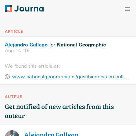
ARTICLE
Alejandro Gallego
National Geographic
for
Aug 14 ’19
We found this article at:
www.nationalgeographic.nl/geschiedenis-en-cultuur/2019/08/gonur-tepe-verloren-stad-uit-de-bronstijd
AUTEUR
Get notified of new articles from this
auteur
Alejandro
Gallego