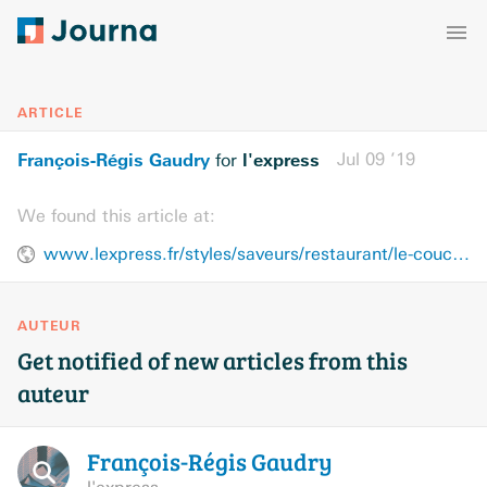
ARTICLE
François-Régis Gaudry
l'express
Jul 09 ’19
for
We found this article at:
www.lexpress.fr/styles/saveurs/restaurant/le-coucou-ce-nouveau-comptoir-parisien-est-un-bon-coup-a-bas-cout_2087222.html
AUTEUR
Get notified of new articles from this
auteur
François-Régis
Gaudry