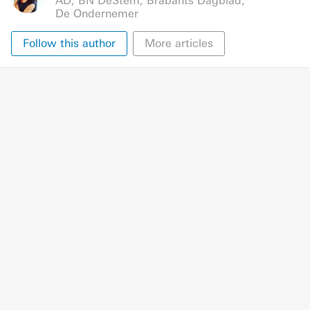
AD
,
BN DeStem
,
Brabants Dagblad
,
De Ondernemer
Follow this author
More articles