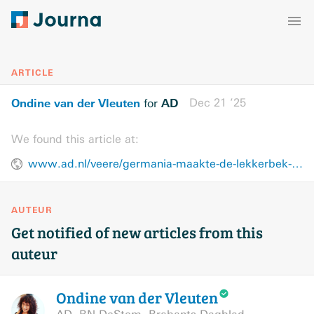
ARTICLE
Ondine van der Vleuten
AD
Dec 21 ’25
for
We found this article at:
www.ad.nl/veere/germania-maakte-de-lekkerbek-beroemd-met-het-bami-lied-maar-blijft-een-nuchtere-zeeuw~a2e2e757/
AUTEUR
Get notified of new articles from this
auteur
Ondine van der
Vleuten