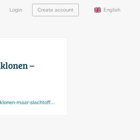
English
Login
Create account
klonen –
www.nrc.nl/nieuws/2025/06/02/volop-waarschuwingen-voor-oplichting-met-stemklonen-maar-slachtoffers-zijn-schaars-a4895442