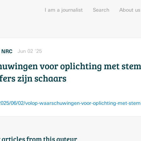
I am a journalist
Search
About us
NRC
Jun 02 ’25
r
uwingen voor oplichting met stem
fers zijn schaars
 articles from this auteur