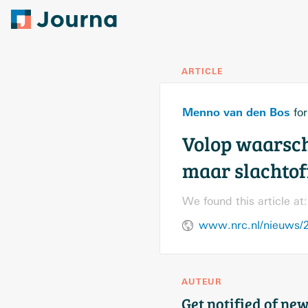
ARTICLE
Menno van den Bos
fo
Volop waarsch
maar slachtof
We found this article at:
AUTEUR
Get notified of new