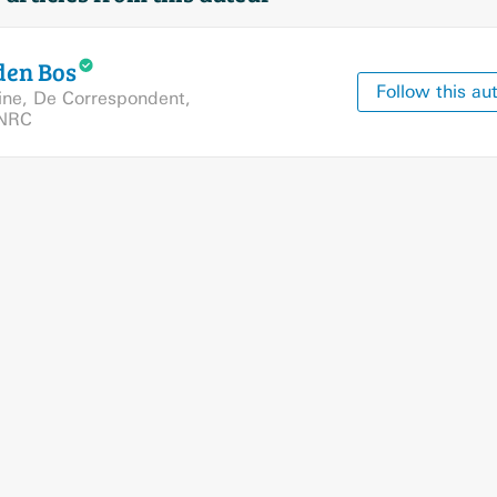
den
Bos
Follow this au
ine
,
De Correspondent
,
NRC