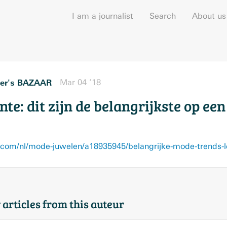
I am a journalist
Search
About us
er's BAZAAR
Mar 04 ’18
te: dit zijn de belangrijkste op een 
om/nl/mode-juwelen/a18935945/belangrijke-mode-trends-l
 articles from this auteur