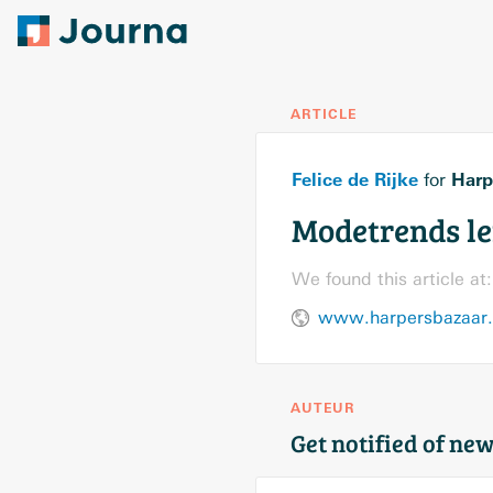
ARTICLE
Felice de Rijke
Harp
for
Modetrends len
We found this article at:
www.harpersbazaar.c
AUTEUR
Get notified of new