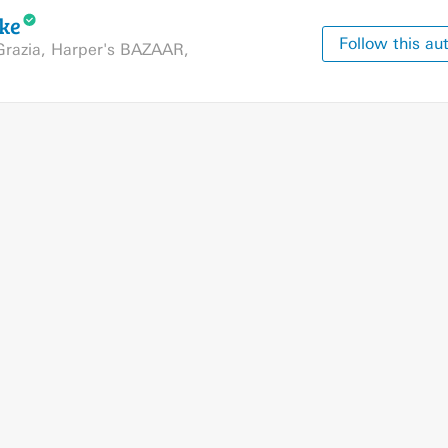
jke
Follow this au
Grazia
,
Harper's BAZAAR
,