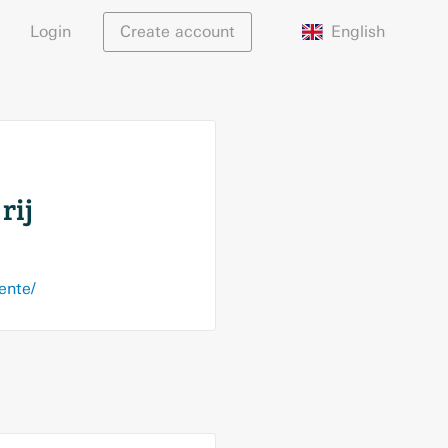
English
Login
Create account
rij
ente/