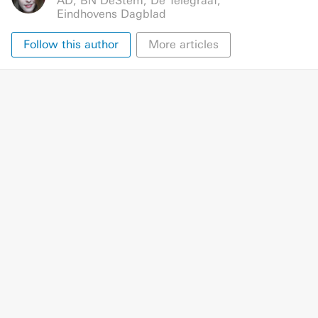
AD
,
BN DeStem
,
De Telegraaf
,
Eindhovens Dagblad
Follow this author
More articles