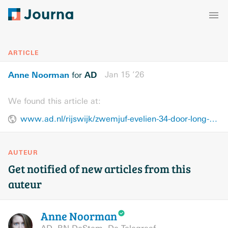
ARTICLE
Anne Noorman
AD
Jan 15 ’26
for
We found this article at:
www.ad.nl/rijswijk/zwemjuf-evelien-34-door-long-covid-al-vijf-jaar-aan-bed-gekluisterd-zelfs-een-appje-sturen-is-zwaar~ac138f22/
AUTEUR
Get notified of new articles from this
auteur
Anne
Noorman