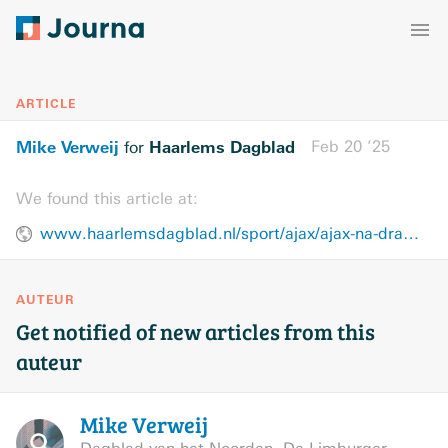
ARTICLE
Mike Verweij
Haarlems Dagblad
Feb 20 ’25
for
We found this article at:
www.haarlemsdagblad.nl/sport/ajax/ajax-na-dramatisch-begin-en-snelle-rode-kaart-toch-door-naar-volgende-ronde-europa-league/42465918.html
AUTEUR
Get notified of new articles from this
auteur
Mike
Verweij