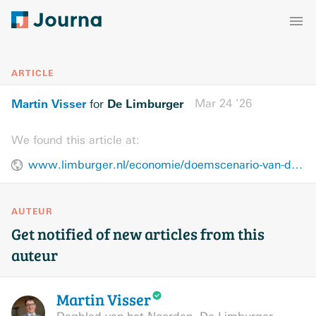
ARTICLE
Martin Visser
De Limburger
Mar 24 ’26
for
We found this article at:
www.limburger.nl/economie/doemscenario-van-dnb-inflatie-kan-door-oorlog-oplopen-tot-boven-5-procent/144386281.html
AUTEUR
Get notified of new articles from this
auteur
Martin
Visser