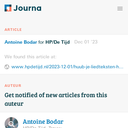
ARTICLE
Antoine Bodar
HP/De Tijd
Dec 01 ’23
for
We found this article at:
www.hpdetijd.nl/2023-12-01/huub-je-liedteksten-hebben-bijgedragen-aan-verbroedering-tussen-katholieken-en-protestanten/
AUTEUR
Get notified of new articles from this
auteur
Antoine
Bodar