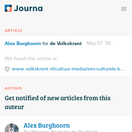
ARTICLE
Alex Burghoorn
de Volkskrant
May 07 ’26
for
We found this article at:
www.volkskrant.nl/cultuur-media/een-culturele-boycot-is-een-vreedzaam-wapen-maar-hoe-gebruik-je-dat-wapen-op-de-beste-manier~b0961cfd/
AUTEUR
Get notified of new articles from this
auteur
Alex
Burghoorn