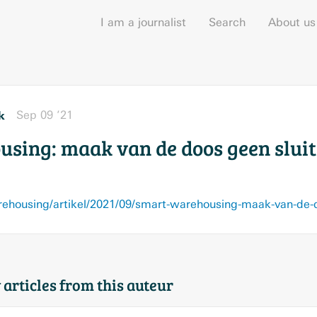
I am a journalist
Search
About us
k
Sep 09 ’21
sing: maak van de doos geen slui
 articles from this auteur