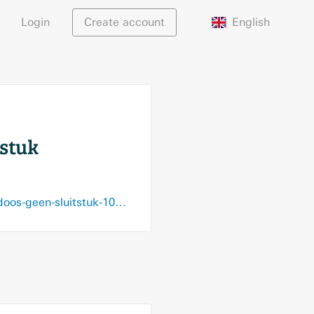
English
Login
Create account
tstuk
www.logistiek.nl/warehousing/artikel/2021/09/smart-warehousing-maak-van-de-doos-geen-sluitstuk-101180397