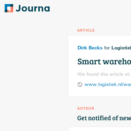
ARTICLE
Dirk Becks
Logistie
for
Smart warehou
We found this article at:
AUTEUR
Get notified of new