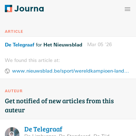
ARTICLE
De Telegraaf
Het Nieuwsblad
Mar 05 ’26
for
We found this article at:
www.nieuwsblad.be/sport/wereldkampioen-lando-norris-twijfelt-aan-pure-snelheid-mclaren-niet-vol-vertrouwen-dat-we-gaan-winnen/139479453.html
AUTEUR
Get notified of new articles from this
auteur
De
Telegraaf