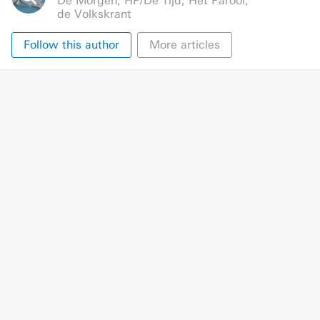
De Morgen
,
HP/De Tijd
,
Het Parool
,
de Volkskrant
Follow this author
More articles