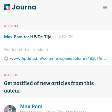
ARTICLE
Max Pam
HP/De Tijd
Jul 03 ’26
for
We found this article at:
www.hpdetijd.nl/columns-opinie/column/48351/een-russische-soldaat-die-met-een-teen-de-oekraiense-grens-ov
AUTEUR
Get notified of new articles from this
auteur
Max
Pam