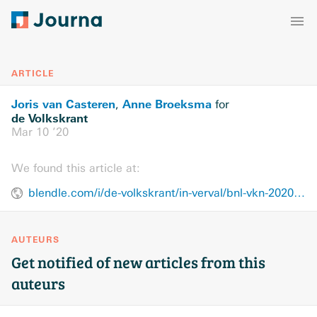
ARTICLE
Joris van Casteren
Anne Broeksma
,
for
de Volkskrant
Mar 10 ’20
We found this article at:
blendle.com/i/de-volkskrant/in-verval/bnl-vkn-20200310-11870238
AUTEURS
Get notified of new articles from this
auteurs