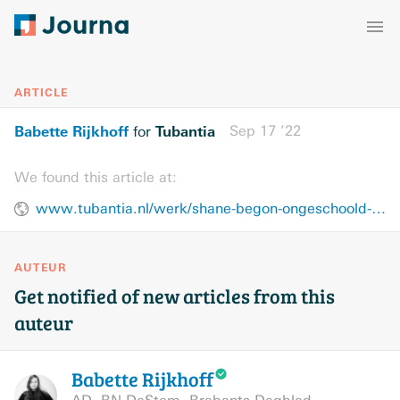
ARTICLE
Babette Rijkhoff
Tubantia
Sep 17 ’22
for
We found this article at:
www.tubantia.nl/werk/shane-begon-ongeschoold-met-werken-ik-mag-zeker-niet-klagen~a631e5d2/
AUTEUR
Get notified of new articles from this
auteur
Babette
Rijkhoff