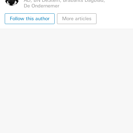
AD
,
BN DeStem
,
Brabants Dagblad
,
De Ondernemer
Follow this author
More articles