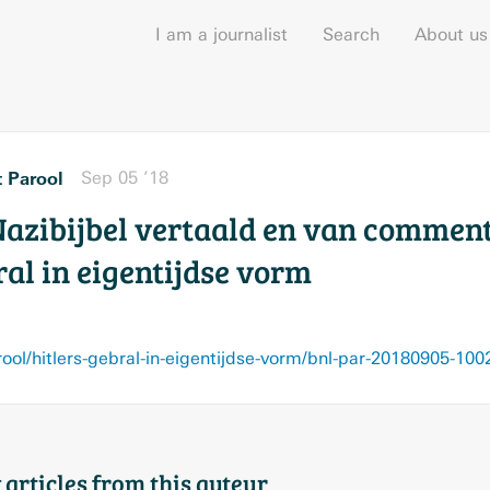
I am a journalist
Search
About us
 Parool
Sep 05 ’18
azibijbel vertaald en van commen
al in eigentijdse vorm
rool/hitlers-gebral-in-eigentijdse-vorm/bnl-par-20180905-10
 articles from this auteur