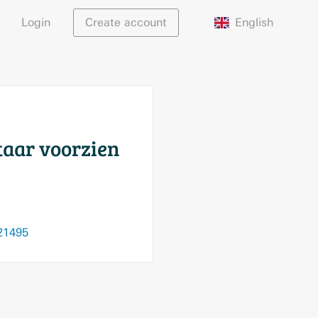
English
Login
Create account
taar voorzien
021495