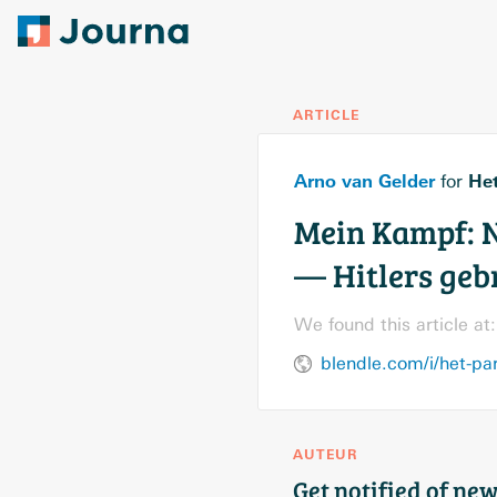
ARTICLE
Arno van Gelder
Het
for
Mein Kampf: N
— Hitlers gebr
We found this article at:
blendle.com/i/het-pa
AUTEUR
Get notified of new